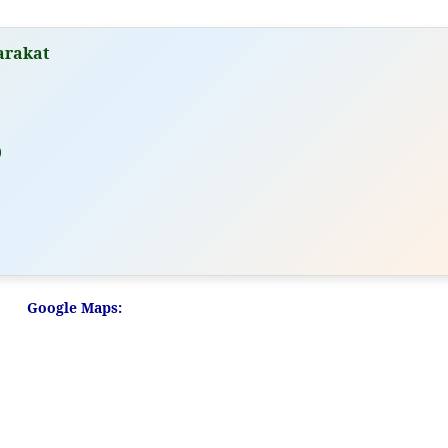
arakat
)
Google Maps: