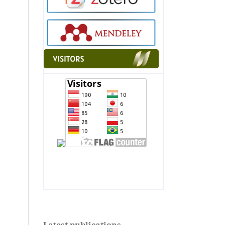
"
alt="Flag Counter"
border="0">" alt="Flag
Counter" border="0">
Latest publications