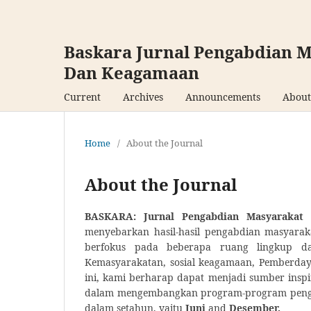
Baskara Jurnal Pengabdian M
Dan Keagamaan
Current
Archives
Announcements
Abou
Home
/
About the Journal
About the Journal
BASKARA: Jurnal Pengabdian Masyarakat
d
menyebarkan hasil-hasil pengabdian masyaraka
berfokus pada beberapa ruang lingkup dan
Kemasyarakatan, sosial keagamaan, Pemberdaya
ini, kami berharap dapat menjadi sumber inspir
dalam mengembangkan program-program pengabdi
dalam setahun, yaitu
Juni
and
Desember.