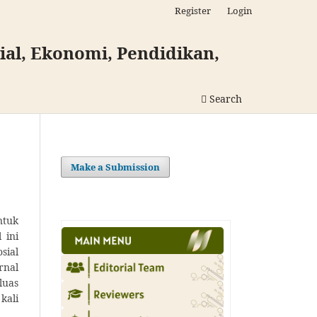
Register
Login
al, Ekonomi, Pendidikan,
Search
Make a Submission
ntuk
 ini
sial
rnal
luas
kali